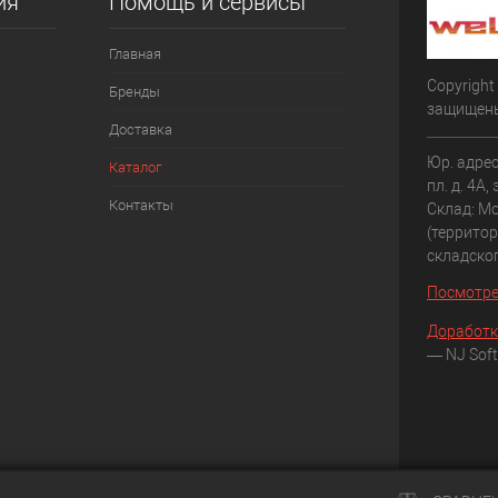
ия
Помощь и сервисы
Главная
Copyright
Бренды
защищен
Доставка
Юр. адрес
Каталог
пл. д. 4А,
Контакты
Склад: Мо
(террито
складско
Посмотре
Доработк
— NJ Soft