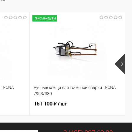
Рекомендуем
Р
и TECNA
Ручные клещи для точечной сварки TECNA
Р
7903/380
7
161 100 ₽
1
/ шт