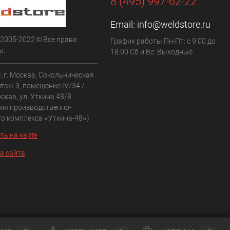
8 (495) 997-62-22
Email:
info@weldstore.ru
 2005-2022 © Все права
График работы Пн-Пт: с 9:00 до
ы.
18:00 Сб и Вс: Выходные
: г. Москва, Сокольническая
 этаж 3, помещение IV/34 /
сква, ул. Уткина 48/8
рия производственно-
го комплекса «Уткина-48»)
ть на карте
а сайта
.