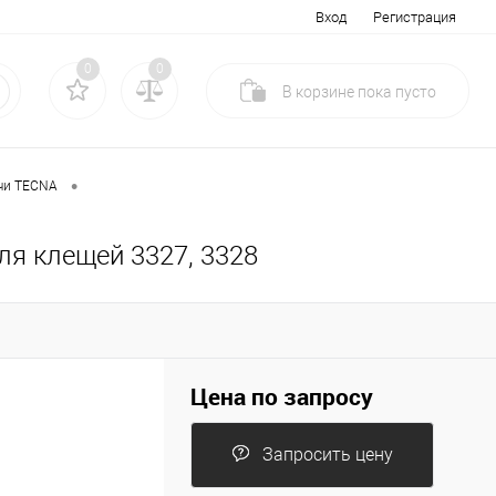
Вход
Регистрация
0
0
В корзине
пока
пусто
•
чи TECNA
ля клещей 3327, 3328
Цена по запросу
Запросить цену