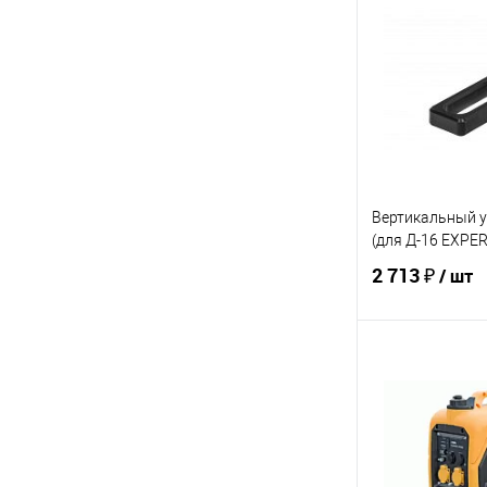
Купить в 1 кл
В избранное
Вертикальный у
(для Д-16 EXPER
2 713 ₽
/ шт
В 
Купить в 1 кл
В избранное