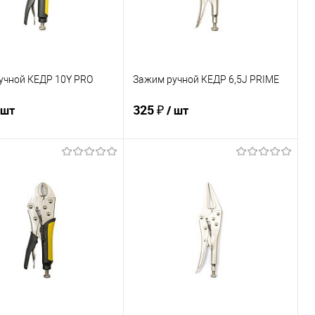
учной КЕДР 10Y PRO
Зажим ручной КЕДР 6,5J PRIME
325 ₽
 шт
/ шт
В корзину
В корзину
ь в 1 клик
Сравнение
Купить в 1 клик
Сравнение
ранное
В наличии
В избранное
В наличии