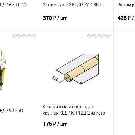
ЕДР 6,5J PRO
Зажим ручной КЕДР 7Y PRIME
Зажим р
370 ₽
428 ₽
/ шт
/
корзину
В корзину
ик
Сравнение
Купить в 1 клик
Сравнение
Купит
В наличии
В избранное
В наличии
В изб
Керамическая подкладка
КЕДР 9J PRO
круглая КЕДР КП-12Ц (диаметр
12 мм, цилиндр, длина 600 мм)
175 ₽
/ шт