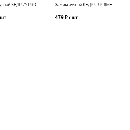
учной КЕДР 7Y PRO
Зажим ручной КЕДР 9J PRIME
479 ₽
 шт
/ шт
В корзину
В корзину
ь в 1 клик
Сравнение
Купить в 1 клик
Сравнение
ранное
В наличии
В избранное
В наличии