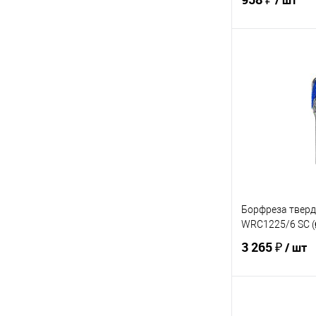
/ шт
В 
Купить в 1 кл
В избранное
Борфреза твер
WRC1225/6 SC (
3 265 ₽
/ шт
В 