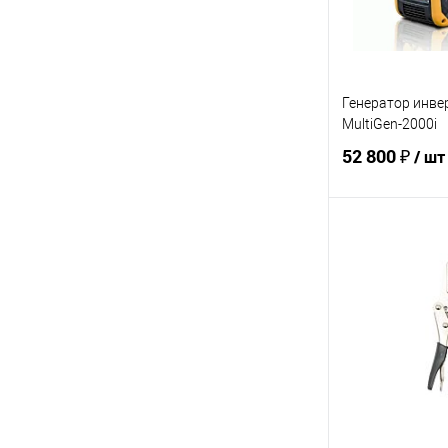
Генератор инв
MultiGen-2000i
52 800 ₽
/ шт
В 
Купить в 1 кл
В избранное