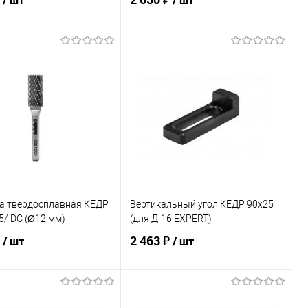
/ шт
/ шт
В корзину
В корзину
ь в 1 клик
Сравнение
Купить в 1 клик
Сравнение
ранное
В наличии
В избранное
В наличии
а твердосплавная КЕДР
Вертикальный угол КЕДР 90х25
/ DC (Ø12 мм)
(для Д-16 EXPERT)
₽
2 463 ₽
/ шт
/ шт
В корзину
В корзину