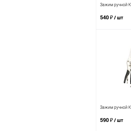
Зажим ручной К
540 ₽
/ шт
В 
Купить в 1 кл
В избранное
Зажим ручной 
590 ₽
/ шт