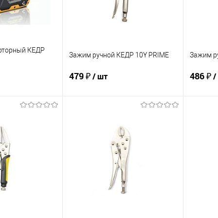
ерторный КЕДР
Зажим ручной КЕДР 10Y PRIME
Зажим р
479 ₽
486 ₽
/ шт
/
корзину
В корзину
ик
Сравнение
Купить в 1 клик
Сравнение
Купит
В наличии
В избранное
В наличии
В изб