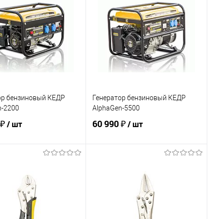
ь в 1 клик
Сравнение
Купить в 1 клик
Сравнение
ранное
В наличии
В избранное
В наличии
ор бензиновый КЕДР
Генератор бензиновый КЕДР
n-2200
AlphaGen-5500
 ₽
60 990 ₽
/ шт
/ шт
В корзину
В корзину
ь в 1 клик
Сравнение
Купить в 1 клик
Сравнение
ранное
В наличии
В избранное
В наличии