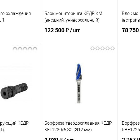
ого охлаждения
Блок мониторинга КЕДР КМ
Блок мо
-1
(внешний, универсальный)
(встраи
122 500 ₽
78 750
/ шт
корзину
В корзину
ик
Сравнение
Купить в 1 клик
Сравнение
Купит
В наличии
В избранное
В наличии
В изб
ирующий КЕДР
Борфреза твердосплавная КЕДР
Борфрез
T)
KEL1230/6 SC (Ø12 мм)
RBF1225
2 930 ₽
2 767 