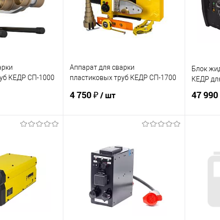
арки
Аппарат для сварки
Блок жи
уб КЕДР СП-1000
пластиковых труб КЕДР СП-1700
КЕДР для
20В, 0-300 C°, 6
PRIME в кейсе (220В, 0-300 C°,
4 750 ₽
47 990
/ шт
полный набор)
корзину
В корзину
ик
Сравнение
Купить в 1 клик
Сравнение
Купит
В наличии
В избранное
В наличии
В изб