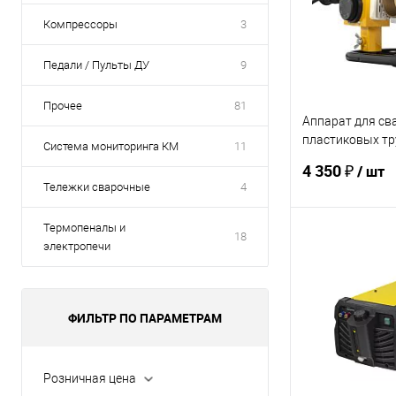
Компрессоры
3
Педали / Пульты ДУ
9
Прочее
81
Аппарат для св
пластиковых тр
Система мониторинга КМ
11
PRIME в кейсе (2
4 350 ₽
/ шт
насадок)
Тележки сварочные
4
Термопеналы и
18
В 
электропечи
Купить в 1 кл
ФИЛЬТР ПО ПАРАМЕТРАМ
В избранное
Розничная цена