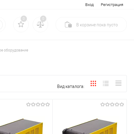
Вход
Регистрация
0
0
В корзине
пока
пусто
ое оборудование
Вид каталога: