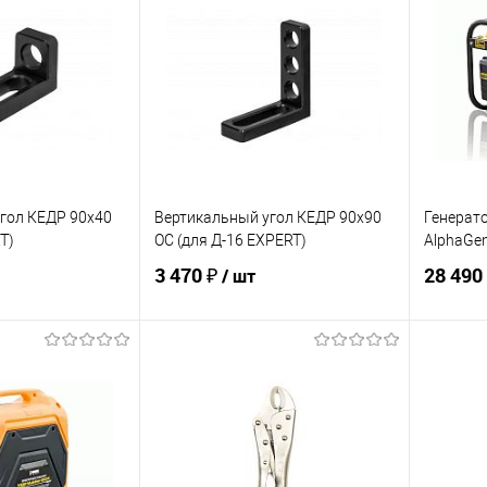
ик
Сравнение
Купить в 1 клик
Сравнение
Купит
В наличии
В избранное
В наличии
В изб
гол КЕДР 90х40
Вертикальный угол КЕДР 90х90
Генерат
T)
ОС (для Д-16 EXPERT)
AlphaGe
3 470 ₽
28 490
/ шт
корзину
В корзину
ик
Сравнение
Купить в 1 клик
Сравнение
Купит
В наличии
В избранное
В наличии
В изб