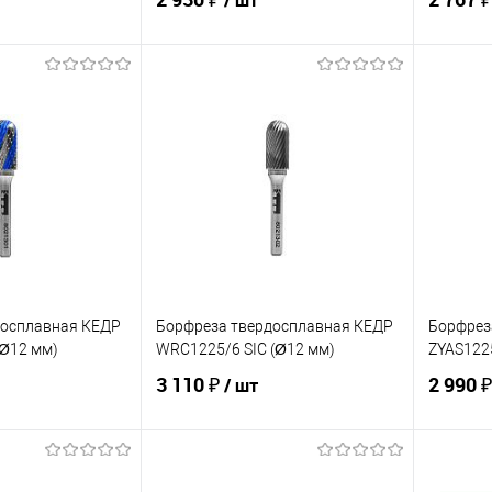
/ шт
корзину
В корзину
ик
Сравнение
Купить в 1 клик
Сравнение
Купит
В наличии
В избранное
В наличии
В изб
досплавная КЕДР
Борфреза твердосплавная КЕДР
Борфрез
Ø12 мм)
WRC1225/6 SIC (Ø12 мм)
ZYAS1225
3 110 ₽
2 990 
/ шт
корзину
В корзину