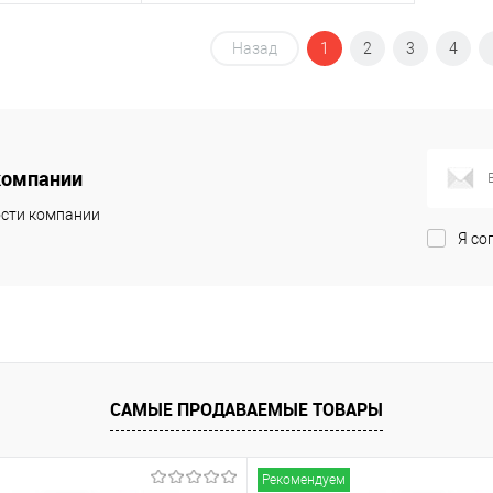
корзину
Назад
В корзину
1
2
3
4
ик
Сравнение
Купить в 1 клик
Сравнение
В наличии
В избранное
В наличии
компании
сти компании
Я со
САМЫЕ ПРОДАВАЕМЫЕ ТОВАРЫ
Рекомендуем