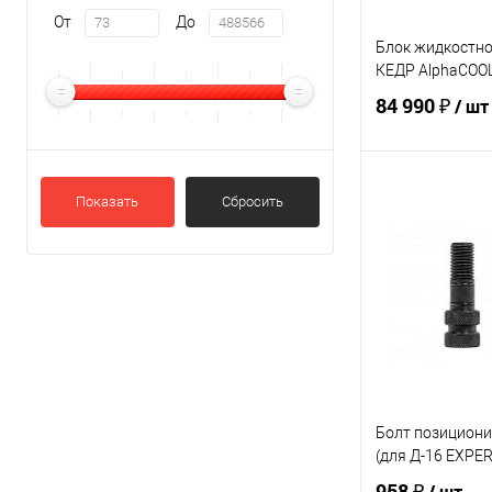
От
До
Блок жидкостн
КЕДР AlphaCOOL
84 990 ₽
/ шт
В 
Показать
Сбросить
Купить в 1 кл
В избранное
Болт позицион
(для Д-16 EXPER
958 ₽