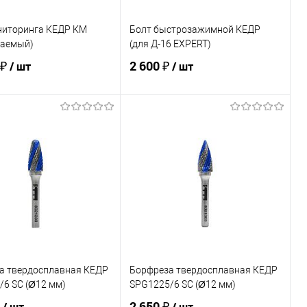
ниторинга КЕДР КМ
Болт быстрозажимной КЕДР
ваемый)
(для Д-16 EXPERT)
 ₽
2 600 ₽
/ шт
/ шт
В корзину
В корзину
ь в 1 клик
Сравнение
Купить в 1 клик
Сравнение
ранное
В наличии
В избранное
В наличии
а твердосплавная КЕДР
Борфреза твердосплавная КЕДР
/6 SC (Ø12 мм)
SPG1225/6 SC (Ø12 мм)
₽
2 650 ₽