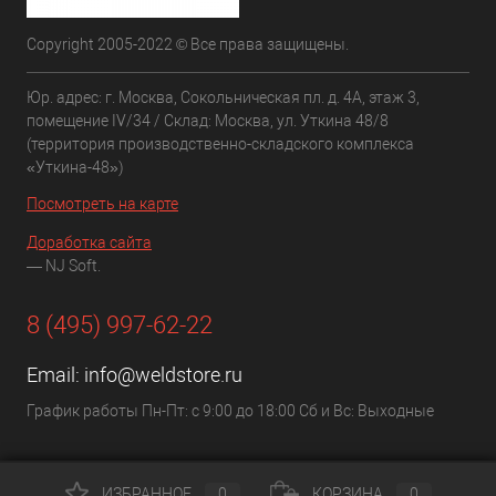
Copyright 2005-2022 © Все права защищены.
Юр. адрес: г. Москва, Сокольническая пл. д. 4А, этаж 3,
помещение IV/34 / Склад: Москва, ул. Уткина 48/8
(территория производственно-складского комплекса
«Уткина-48»)
Посмотреть на карте
Доработка сайта
— NJ Soft.
8 (495) 997-62-22
Email:
info@weldstore.ru
График работы Пн-Пт: с 9:00 до 18:00 Сб и Вс: Выходные
ИЗБРАННОЕ
0
КОРЗИНА
0