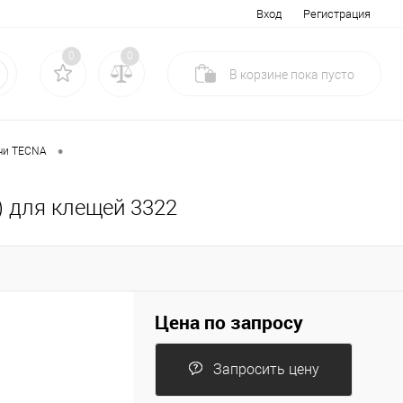
Вход
Регистрация
0
0
В корзине
пока
пусто
•
чи TECNA
) для клещей 3322
Цена по запросу
Запросить цену