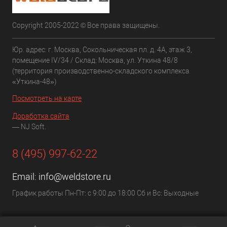
Copyright 2005-2022 © Все права защищены.
Юр. адрес: г. Москва, Сокольническая пл. д. 4А, этаж 3,
помещение IV/34 / Склад: Москва, ул. Уткина 48/8
(территория производственно-складского комплекса
«Уткина-48»)
Посмотреть на карте
Доработка сайта
— NJ Soft.
8 (495) 997-62-22
Email:
info@weldstore.ru
График работы Пн-Пт: с 9:00 до 18:00 Сб и Вс: Выходные