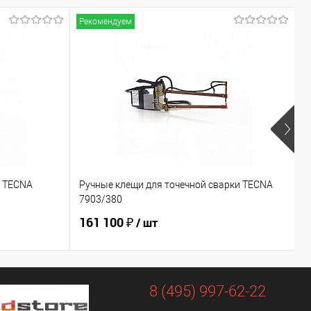
Рекомендуем
Р
и TECNA
Ручные клещи для точечной сварки TECNA
Р
7903/380
7
161 100 ₽
1
/ шт
8 (495) 997-62-22