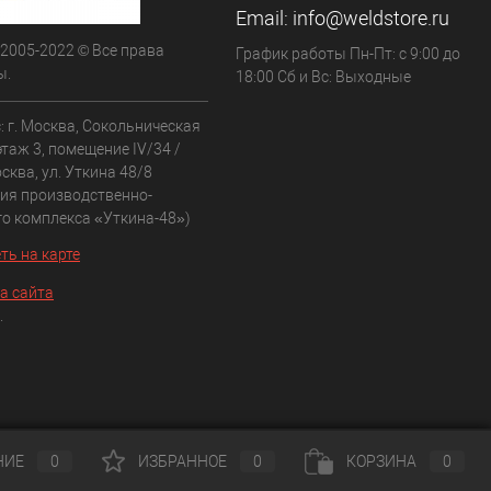
Email:
info@weldstore.ru
 2005-2022 © Все права
График работы Пн-Пт: с 9:00 до
ы.
18:00 Сб и Вс: Выходные
: г. Москва, Сокольническая
 этаж 3, помещение IV/34 /
сква, ул. Уткина 48/8
рия производственно-
го комплекса «Уткина-48»)
ть на карте
а сайта
.
НИЕ
0
ИЗБРАННОЕ
0
КОРЗИНА
0