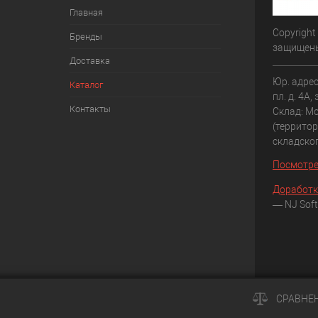
Главная
Copyright
Бренды
защищен
Доставка
Юр. адрес
Каталог
пл. д. 4А,
Контакты
Склад: Мо
(террито
складско
Посмотре
Доработк
— NJ Soft
СРАВНЕ