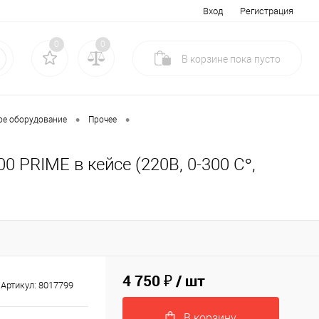
Вход
Регистрация
0
0
В корзине
пока
пусто
•
•
ое оборудование
Прочее
 PRIME в кейсе (220В, 0-300 C°,
4 750 ₽
/ шт
Артикул:
8017799
В корзину