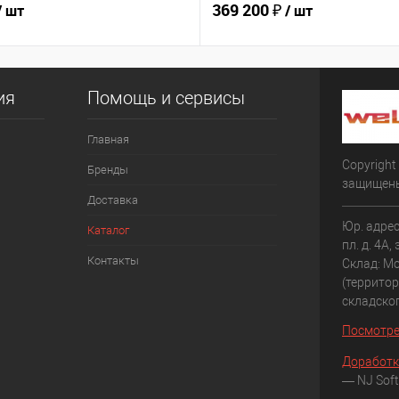
369 200 ₽
/ шт
/ шт
ия
Помощь и сервисы
Главная
Copyright
Бренды
защищен
Доставка
Юр. адрес
Каталог
пл. д. 4А,
Контакты
Склад: Мо
(террито
складско
Посмотре
Доработк
— NJ Soft