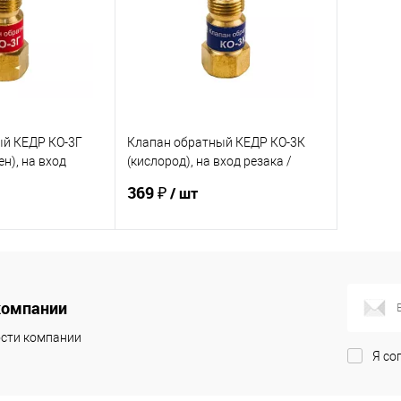
ый КЕДР КО-3Г
Клапан обратный КЕДР КО-3К
ен), на вход
(кислород), на вход резака /
, М16х1,5LH
горелки, М16х1,5
369 ₽
/ шт
корзину
В корзину
компании
ик
Сравнение
Купить в 1 клик
Сравнение
сти компании
В наличии
В избранное
В наличии
Я со