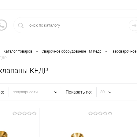
•
•
Каталог товаров
Сварочное оборудование ТМ Кедр
Газосварочное
КЕДР
клапаны КЕДР
о:
Показать по:
популярности
30