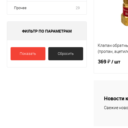
Прочее
29
ФИЛЬТР ПО ПАРАМЕТРАМ
Клапан обратн
(пропан, ацетил
Показать
Сбросить
резака /горелки
369 ₽
/ шт
левая резьба
В 
Новости 
Купить в 1 кл
Свежие ново
В избранное