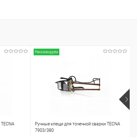
Рекомендуем
Р
и TECNA
Ручные клещи для точечной сварки TECNA
Р
7903/380
7