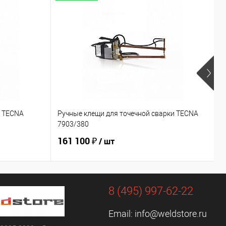
и TECNA
Ручные клещи для точечной сварки TECNA
Р
7903/380
7
161 100 ₽
1
/ шт
8 (495) 997-62-22
Email:
info@weldstore.ru