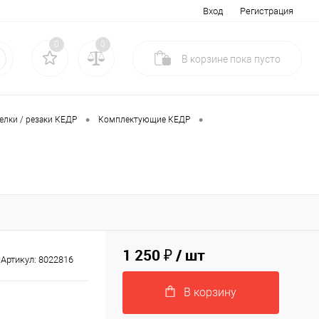
Вход
Регистрация
0
0
В корзине
пока
пусто
•
•
елки / резаки КЕДР
Комплектующие КЕДР
1 250 ₽
/ шт
Артикул:
8022816
В корзину