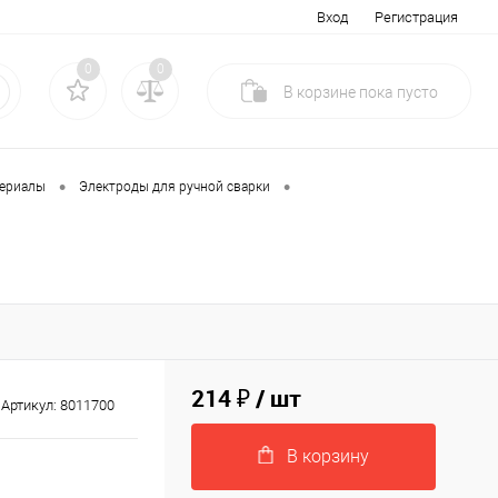
Вход
Регистрация
0
0
В корзине
пока
пусто
•
•
териалы
Электроды для ручной сварки
214 ₽
/ шт
Артикул:
8011700
В корзину