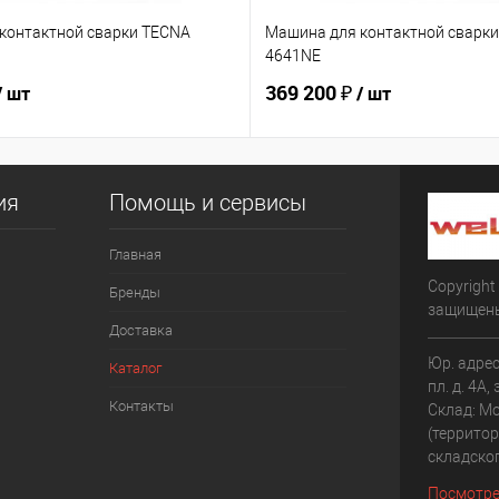
контактной сварки TECNA
Машина для контактной сварк
4641NE
369 200 ₽
/ шт
/ шт
ия
Помощь и сервисы
Главная
Copyright
Бренды
защищен
Доставка
Юр. адрес
Каталог
пл. д. 4А,
Контакты
Склад: Мо
(террито
складско
Посмотре