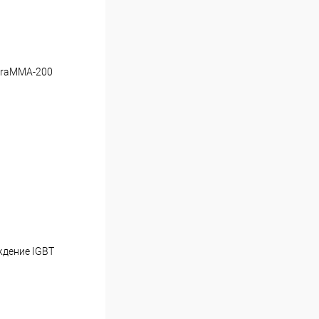
ltraMMA-200
ждение IGBТ