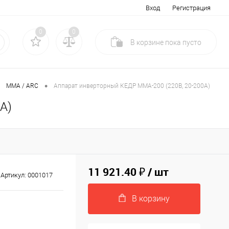
Вход
Регистрация
0
0
В корзине
пока
пусто
•
MMA / ARC
Аппарат инверторный КЕДР MMA-200 (220B, 20-200А)
А)
11 921.40 ₽
/ шт
Артикул:
0001017
В корзину