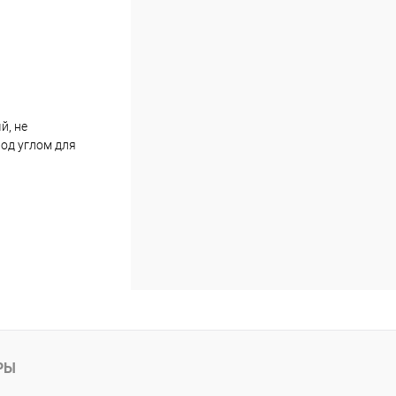
й, не
од углом для
РЫ