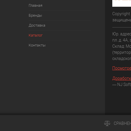
Главная
Copyright
Бренды
защищен
Доставка
Юр. адрес
Каталог
пл. д. 4А,
Контакты
Склад: Мо
(террито
складско
Посмотре
Доработк
— NJ Soft
СРАВНЕ