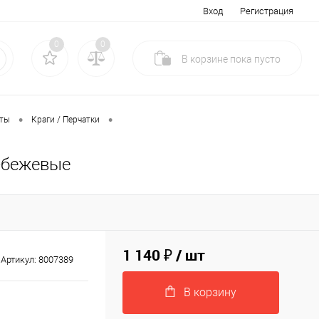
Вход
Регистрация
0
0
В корзине
пока
пусто
•
•
иты
Краги / Перчатки
о-бежевые
1 140 ₽
/ шт
Артикул:
8007389
В корзину