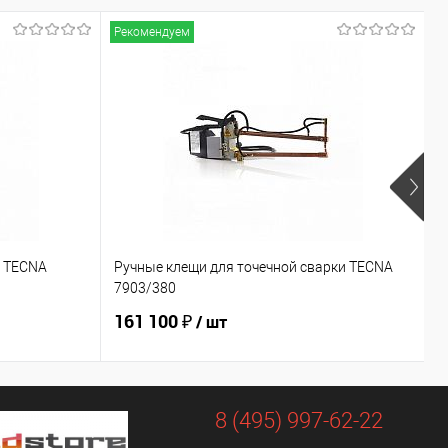
Рекомендуем
Р
и TECNA
Ручные клещи для точечной сварки TECNA
Р
7903/380
7
161 100 ₽
1
/ шт
8 (495) 997-62-22