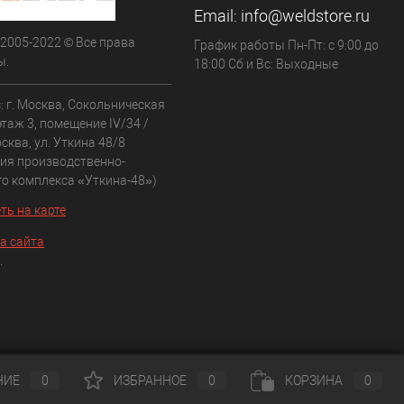
Email:
info@weldstore.ru
 2005-2022 © Все права
График работы Пн-Пт: с 9:00 до
ы.
18:00 Сб и Вс: Выходные
: г. Москва, Сокольническая
 этаж 3, помещение IV/34 /
сква, ул. Уткина 48/8
рия производственно-
го комплекса «Уткина-48»)
ть на карте
а сайта
.
НИЕ
0
ИЗБРАННОЕ
0
КОРЗИНА
0