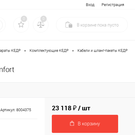
Вход
Регистрация
0
0
В корзине
пока
пусто
•
•
параты КЕДР
Комплектующие КЕДР
Кабели и шланг-пакеты КЕДР
mfort
23 118 ₽
/ шт
Артикул:
8004375
В корзину