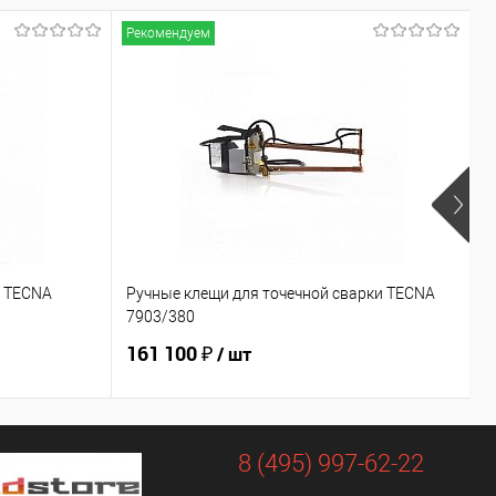
Рекомендуем
Р
и TECNA
Ручные клещи для точечной сварки TECNA
Р
7903/380
7
161 100 ₽
1
/ шт
8 (495) 997-62-22