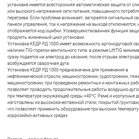
установке имеется всесторонняя автоматическая защита от сл
или высокого напряжения сети питания, повышенного потребля
перегрева. Если проблема возникает, загорается сигнальный с
панели управления, ток и напряжение на выходе отключаются, 
отображается код ошибки. Усовершенствованная функция защ
продлить жизненный цикл установки.
Установка КЕДР РД 1000 имеет возможность аргонодуговой св
наличии TIG-горелки вентильного типа: в режиме LiftTIG миним
сразу подается на электрод до касания, после отрыва электрод
возбуждается сварочная дуга.
Установка КЕДР РД 1000 предназначена для применения в
нефтехимической отрасли, машиностроении, судостроении, тяж
машиностроении, при проведении ремонтных и монтажных раб
позволяет проводить продолжительные работы воздушно-дуго
при температуре окружающей среды +40°C. Рама и корпусные д
изготовлены из высококачественной стали, покрытой грунтовко
что позволяет применить оборудование при высоких температу
коррозийно-активных средах