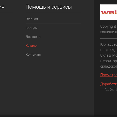
ия
Помощь и сервисы
Главная
Copyright
Бренды
защищен
Доставка
Юр. адрес
Каталог
пл. д. 4А,
Контакты
Склад: Мо
(террито
складско
Посмотре
Доработк
— NJ Soft