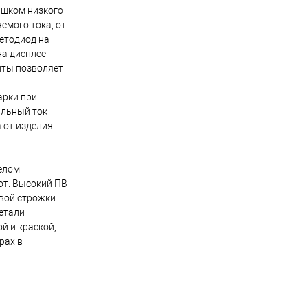
ишком низкого
емого тока, от
ветодиод на
на дисплее
иты позволяет
арки при
альный ток
а от изделия
елом
от. Высокий ПВ
вой строжки
етали
й и краской,
рах в