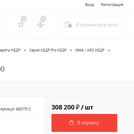
Вход
Регистрация
0
0
В корзине
пока
пусто
•
•
•
параты КЕДР
Серия КЕДР Pro КЕДР
MMA / ARC КЕДР
00
308 200 ₽
/ шт
Артикул:
8007512
В корзину