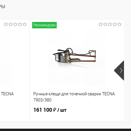
РЫ
Рекомендуем
Р
и TECNA
Ручные клещи для точечной сварки TECNA
Р
7903/380
7
161 100 ₽
1
/ шт