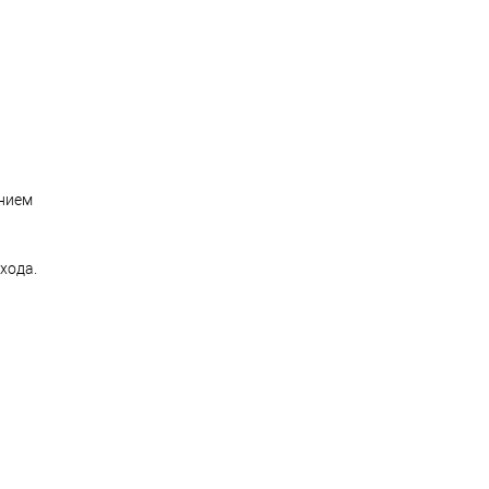
анием
хода.