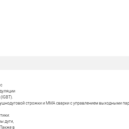
 с
дуляции
(IGBT).
здушнодуговой строжки и MMA сварки с управлением выходными па
тики:
ы дуги,
 Также в