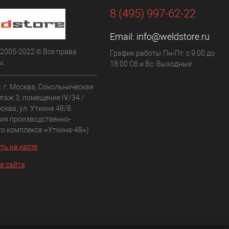
8 (495) 997-62-22
Email:
info@weldstore.ru
 2005-2022 © Все права
График работы Пн-Пт: с 9:00 до
ы.
18:00 Сб и Вс: Выходные
: г. Москва, Сокольническая
 этаж 3, помещение IV/34 /
сква, ул. Уткина 48/8
рия производственно-
го комплекса «Уткина-48»)
ть на карте
а сайта
.