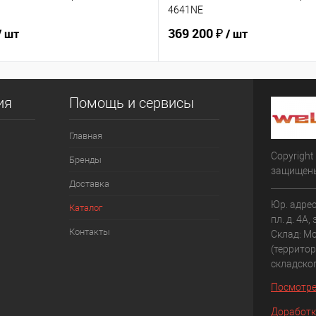
4641NE
369 200 ₽
/ шт
/ шт
ия
Помощь и сервисы
Главная
Copyright
Бренды
защищен
Доставка
Юр. адрес
Каталог
пл. д. 4А,
Контакты
Склад: Мо
(террито
складско
Посмотре
Доработк