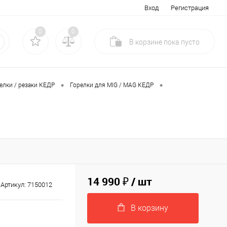
Вход
Регистрация
0
0
В корзине
пока
пусто
•
•
елки / резаки КЕДР
Горелки для MIG / MAG КЕДР
14 990 ₽
/ шт
Артикул:
7150012
В корзину