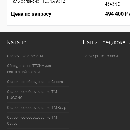
Таль балансир - TECNA 9312
4643NE
Цена по запросу
494 400 ₽
Каталог
Наши предложен
Сварочные агрегаты
Популярные товары
Оборудование TECNA для
контактной сварки
Сварочное оборудование Cebora
Сварочное оборудование ТМ
HUGONG
Сварочное оборудование ТМ Кедр
Сварочное оборудование ТМ
Сварог