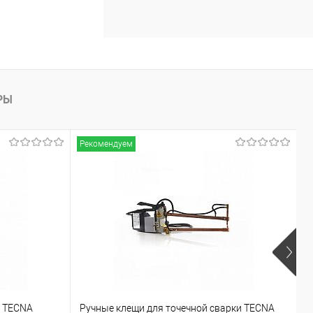
РЫ
Рекомендуем
Р
и TECNA
Ручные клещи для точечной сварки TECNA
Р