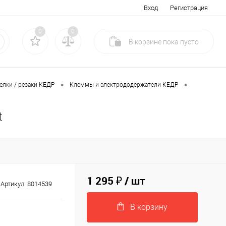
Вход
Регистрация
0
0
В корзине
пока
пусто
•
•
елки / резаки КЕДР
Клеммы и электрододержатели КЕДР
t
1 295 ₽
/ шт
Артикул:
8014539
В корзину