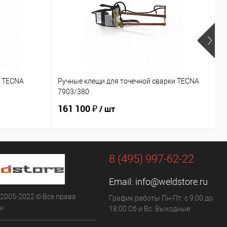
и TECNA
Ручные клещи для точечной сварки TECNA
Р
7903/380
7
161 100 ₽
1
/ шт
8 (495) 997-62-22
Email:
info@weldstore.ru
 2005-2022 © Все права
График работы Пн-Пт: с 9:00 до
ы.
18:00 Сб и Вс: Выходные