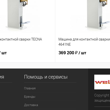
контактной сварки TECNA
Машина для контактной сварк
4641NE
369 200 ₽
/ шт
/ шт
ия
Помощь и сервисы
Главная
Copyright
Бренды
защищен
Доставка