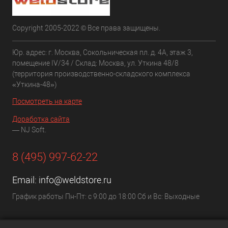
Copyright 2005-2022 © Все права защищены.
Юр. адрес: г. Москва, Сокольническая пл. д. 4А, этаж 3,
помещение IV/34 / Склад: Москва, ул. Уткина 48/8
(территория производственно-складского комплекса
«Уткина-48»)
Посмотреть на карте
Доработка сайта
— NJ Soft.
8 (495) 997-62-22
Email:
info@weldstore.ru
График работы Пн-Пт: с 9:00 до 18:00 Сб и Вс: Выходные