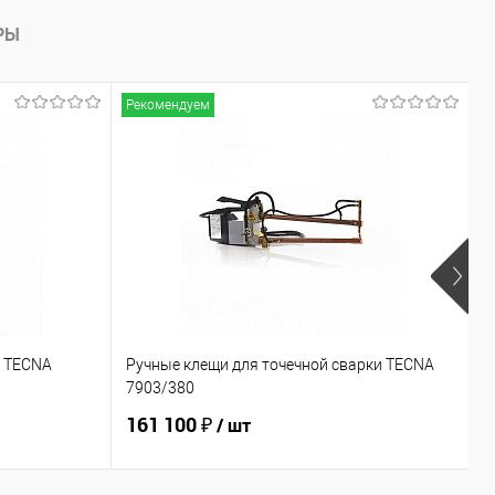
РЫ
Рекомендуем
Р
и TECNA
Ручные клещи для точечной сварки TECNA
Р
7903/380
7
161 100 ₽
1
/ шт