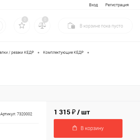
Вход
Регистрация
0
0
В корзине
пока
пусто
•
•
елки / резаки КЕДР
Комплектующие КЕДР
1 315 ₽
/ шт
Артикул:
7320002
В корзину