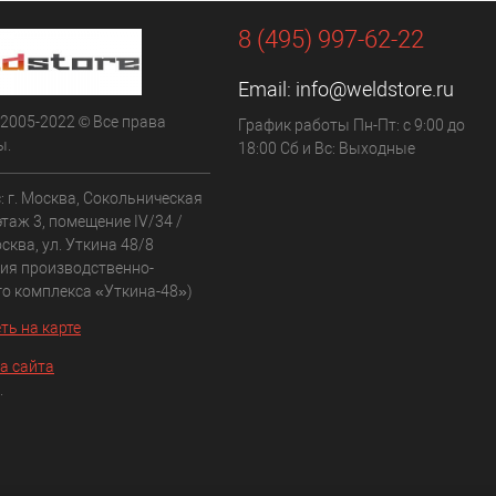
8 (495) 997-62-22
Email:
info@weldstore.ru
 2005-2022 © Все права
График работы Пн-Пт: с 9:00 до
ы.
18:00 Сб и Вс: Выходные
: г. Москва, Сокольническая
 этаж 3, помещение IV/34 /
сква, ул. Уткина 48/8
рия производственно-
го комплекса «Уткина-48»)
ть на карте
а сайта
.