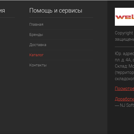
ия
Помощь и сервисы
Главная
Copyright
Бренды
защищен
Доставка
Юр. адрес
Каталог
пл. д. 4А,
Контакты
Склад: Мо
(террито
складско
Посмотре
Доработк
— NJ Soft