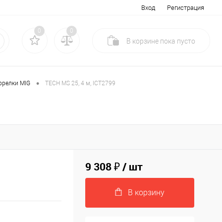
Вход
Регистрация
0
0
В корзине
пока
пусто
•
орелки MIG
TECH MS 25, 4 м, ICT2799
9 308 ₽
/ шт
В корзину