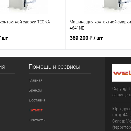
контактной сварки TECNA
Машина для контактной сварк
4641NE
369 200 ₽
/ шт
/ шт
ия
Помощь и сервисы
Главная
Copyright
Бренды
защищен
Доставка
Юр. адрес
Каталог
пл. д. 4А,
Контакты
Склад: Мо
(террито