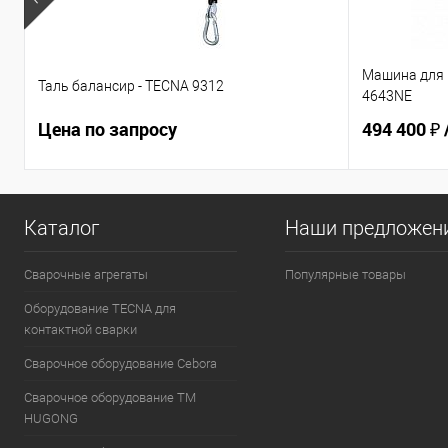
Машина для 
Таль балансир - TECNA 9312
4643NE
Цена по запросу
494 400 ₽
Каталог
Наши предложен
Сварочные агрегаты
Популярные товары
Оборудование TECNA для
контактной сварки
Сварочное оборудование Cebora
Сварочное оборудование ТМ
HUGONG