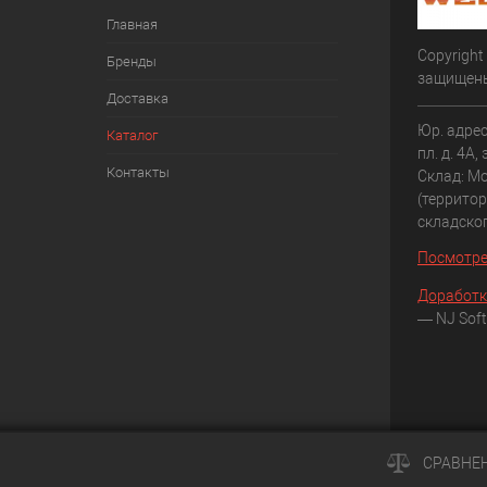
Главная
Copyright
Бренды
защищен
Доставка
Юр. адрес
Каталог
пл. д. 4А,
Контакты
Склад: Мо
(террито
складско
Посмотре
Доработк
— NJ Soft
СРАВНЕ