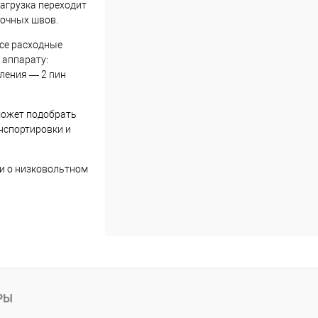
нагрузка переходит
лочных швов.
Все расходные
 аппарату:
вления — 2 пин
может подобрать
нспортировки и
ти о низковольтном
РЫ