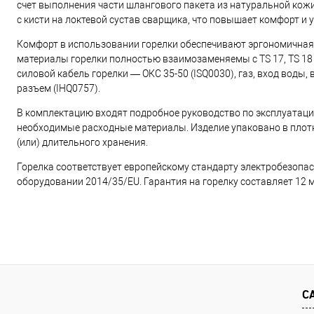
счет выполнения части шлангового пакета из натуральной кожи.
с кисти на локтевой сустав сварщика, что повышает комфорт и
Комфорт в использовании горелки обеспечивают эргономичная
материалы горелки полностью взаимозаменяемы с TS 17, TS 18 
силовой кабель горелки — ОКС 35-50 (ISQ0030), газ, вход воды
разъем (IHQ0757).
В комплектацию входят подробное руководство по эксплуатаци
необходимые расходные материалы. Изделие упаковано в плотн
(или) длительного хранения.
Горелка соответствует европейскому стандарту электробезопас
оборудовании 2014/35/EU. Гарантия на горелку составляет 12 
С