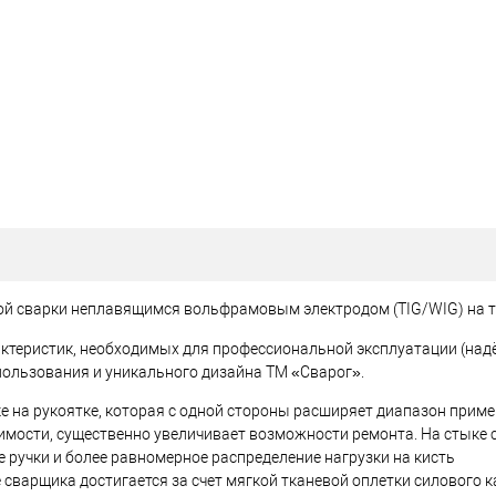
й сварки неплавящимся вольфрамовым электродом (TIG/WIG) на то
теристик, необходимых для профессиональной эксплуатации (над
пользования и уникального дизайна ТМ
«Сварог»
.
 на рукоятке, которая с одной стороны расширяет диапазон приме
имости, существенно увеличивает возможности ремонта. На стыке 
 ручки и более равномерное распределение нагрузки на кисть
сварщика достигается за счет мягкой тканевой оплетки силового ка