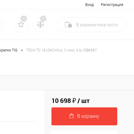
Вход
Регистрация
0
0
В корзине
пока
пусто
•
орелки TIG
TECH TS 18 (ОКС+б/р, 2 пин), 4 м, IOB6967
10 698 ₽
/ шт
В корзину