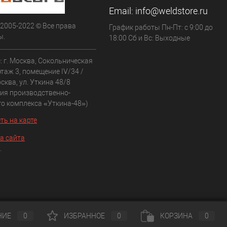
Email:
info@weldstore.ru
 2005-2022 © Все права
График работы Пн-Пт: с 9:00 до
ы.
18:00 Сб и Вс: Выходные
: г. Москва, Сокольническая
 этаж 3, помещение IV/34 /
сква, ул. Уткина 48/8
рия производственно-
го комплекса «Уткина-48»)
ть на карте
а сайта
.
НИЕ
0
ИЗБРАННОЕ
0
КОРЗИНА
0