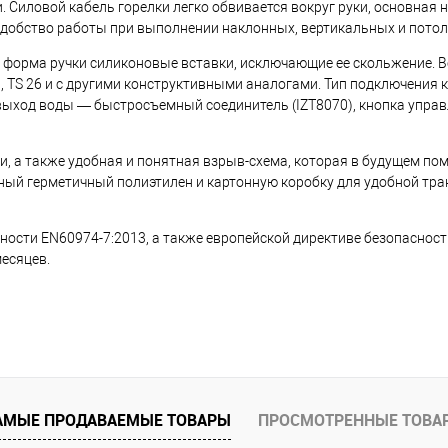
 Силовой кабель горелки легко обвивается вокруг руки, основная 
 удобство работы при выполнении наклонных, вертикальных и пото
 форма ручки силиконовые вставки, исключающие ее скольжение. 
, TS 26 и с другими конструктивными аналогами. Тип подключения к
, выход воды — быстросъемный соединитель (IZT8070), кнопка упра
и, а также удобная и понятная взрыв-схема, которая в будущем по
ый герметичный полиэтилен и картонную коробку для удобной тра
ности EN60974-7:2013, а также европейской директиве безопаснос
месяцев.
АМЫЕ ПРОДАВАЕМЫЕ ТОВАРЫ
ПРОСМОТРЕННЫЕ ТОВА