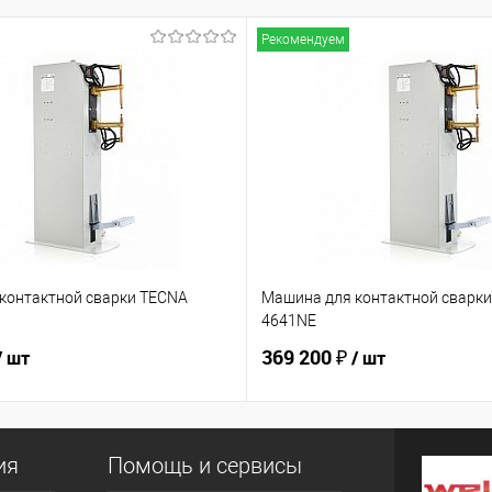
Рекомендуем
контактной сварки TECNA
Машина для контактной сварк
4641NE
369 200 ₽
/ шт
/ шт
ия
Помощь и сервисы