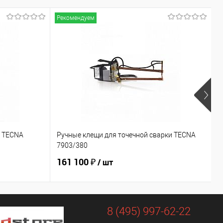
Рекомендуем
Р
и TECNA
Ручные клещи для точечной сварки TECNA
Р
7903/380
7
161 100 ₽
1
/ шт
8 (495) 997-62-22