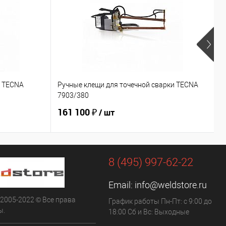
и TECNA
Ручные клещи для точечной сварки TECNA
Р
7903/380
7
161 100 ₽
1
/ шт
8 (495) 997-62-22
Email:
info@weldstore.ru
 2005-2022 © Все права
График работы Пн-Пт: с 9:00 до
ы.
18:00 Сб и Вс: Выходные