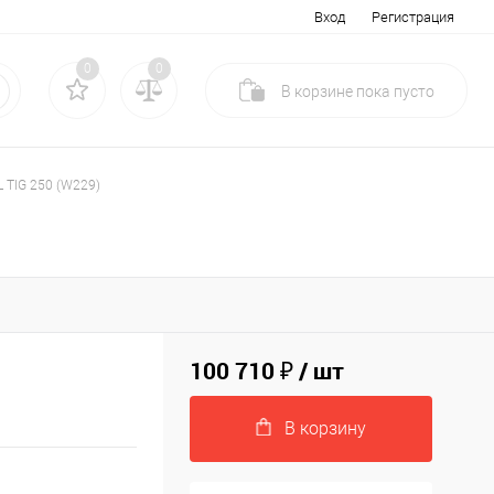
Вход
Регистрация
0
0
В корзине
пока
пусто
 TIG 250 (W229)
100 710 ₽
/ шт
В корзину