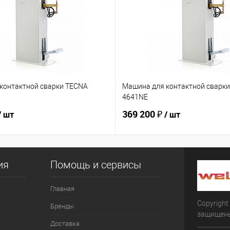
контактной сварки TECNA
Машина для контактной сварк
4641NE
369 200 ₽
/ шт
/ шт
ия
Помощь и сервисы
Главная
Copyright
Бренды
защищен
Доставка