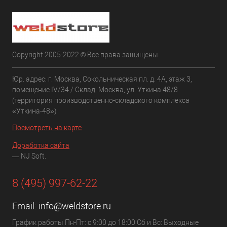
Copyright 2005-2022 © Все права защищены.
Юр. адрес: г. Москва, Сокольническая пл. д. 4А, этаж 3,
помещение IV/34 / Склад: Москва, ул. Уткина 48/8
(территория производственно-складского комплекса
«Уткина-48»)
Посмотреть на карте
Доработка сайта
— NJ Soft.
8 (495) 997-62-22
Email:
info@weldstore.ru
График работы Пн-Пт: с 9:00 до 18:00 Сб и Вс: Выходные