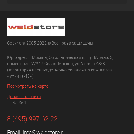
Copyright 2005-2022 © Все права защищены.
Юр. адрес: г. Москва, Сокольническая пл. д. 4А, этаж 3,
помещение IV/34 / Склад: Москва, ул. Уткина 48/8
(территория производственно-складского комплекса
«Уткина-48»)
Посмотреть на карте
Доработка сайта
— NJ Soft.
8 (495) 997-62-22
Email:
info@weldstore.ru