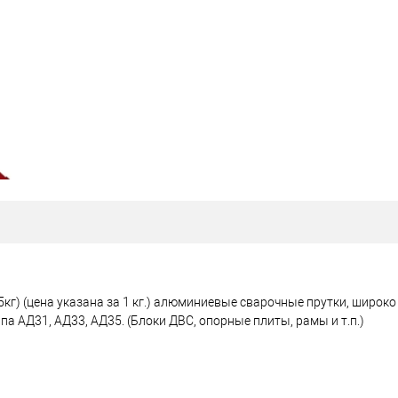
5кг) (цена указана за 1 кг.) алюминиевые сварочные прутки, широ
па АД31, АД33, АД35. (Блоки ДВС, опорные плиты, рамы и т.п.)