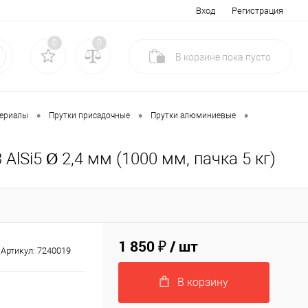
Вход
Регистрация
0
0
В корзине
пока
пусто
•
•
•
териалы
Прутки присадочные
Прутки алюминиевые
Si5 Ø 2,4 мм (1000 мм, пачка 5 кг)
1 850 ₽
/ шт
Артикул:
7240019
В корзину