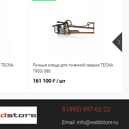
и TECNA
Ручные клещи для точечной сварки TECNA
Р
7903/380
7
161 100 ₽
1
/ шт
8 (495) 997-62-22
Email:
info@weldstore.ru