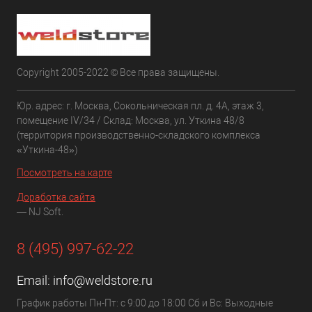
Copyright 2005-2022 © Все права защищены.
Юр. адрес: г. Москва, Сокольническая пл. д. 4А, этаж 3,
помещение IV/34 / Склад: Москва, ул. Уткина 48/8
(территория производственно-складского комплекса
«Уткина-48»)
Посмотреть на карте
Доработка сайта
— NJ Soft.
8 (495) 997-62-22
Email:
info@weldstore.ru
График работы Пн-Пт: с 9:00 до 18:00 Сб и Вс: Выходные