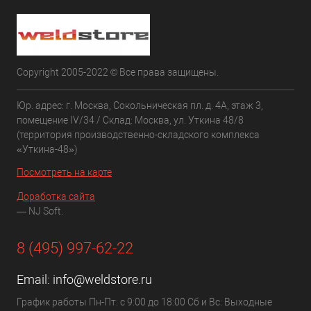
Copyright 2005-2022 © Все права защищены.
Юр. адрес: г. Москва, Сокольническая пл. д. 4А, этаж 3,
помещение IV/34 / Склад: Москва, ул. Уткина 48/8
(территория производственно-складского комплекса
«Уткина-48»)
Посмотреть на карте
Доработка сайта
— NJ Soft.
8 (495) 997-62-22
Email:
info@weldstore.ru
График работы Пн-Пт: с 9:00 до 18:00 Сб и Вс: Выходные